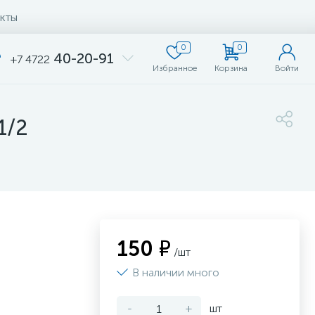
кты
0
0
40-20-91
+7 4722
Избранное
Корзина
Войти
1/2
150 ₽
/шт
В наличии много
-
+
шт