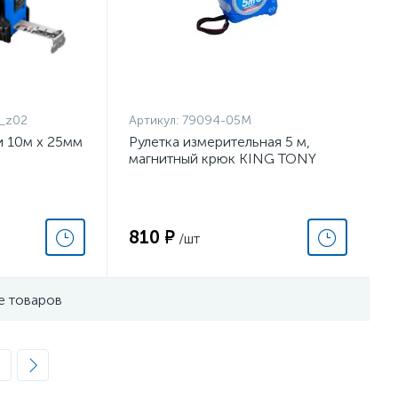
_z02
Артикул:
79094-05M
и 10м х 25мм
Рулетка измерительная 5 м,
магнитный крюк KING TONY
79094-05M
810 ₽
/шт
е товаров