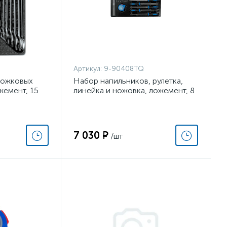
Артикул:
9-90408TQ
рожковых
Набор напильников, рулетка,
жемент, 15
линейка и ножовка, ложемент, 8
NY 9-
предметов KING TONY 9-
90408TQ
7 030 ₽
/шт