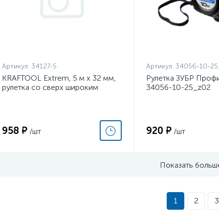
Артикул:
34127-5
Артикул:
34056-10-25
KRAFTOOL Extrem, 5 м х 32 мм,
Рулетка ЗУБР Проф
рулетка со сверх широким
34056-10-25_z02
полотном (34127-5)
958 ₽
920 ₽
/шт
/шт
Показать больш
1
2
3