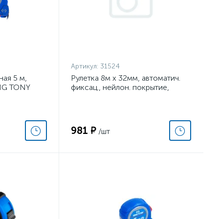
Артикул:
31524
ая 5 м,
Рулетка 8м х 32мм, автоматич.
NG TONY
фиксац., нейлон. покрытие,
магнит. зацеп, двухстор.
разметка// Denzel
981 ₽
/шт