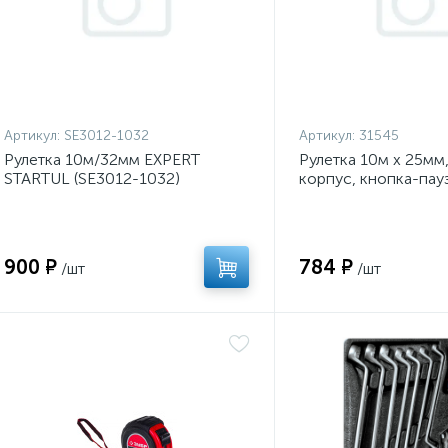
Артикул:
SE3012-1032
Артикул:
31545
Рулетка 10м/32мм EXPERT
Рулетка 10м х 25мм
STARTUL (SE3012-1032)
корпус, кнопка-пау
900 ₽
784 ₽
/шт
/шт