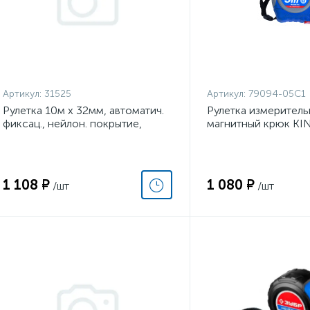
Артикул:
31525
Артикул:
79094-05C1
Рулетка 10м х 32мм, автоматич.
Рулетка измерительн
фиксац., нейлон. покрытие,
магнитный крюк KI
магнит. зацеп, двухстор.
79094-05C1
разметка// Denzel
1 108 ₽
1 080 ₽
/шт
/шт