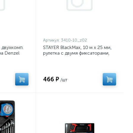
Артикул:
3410-10_z02
, двухкомп.
STAYER BlackMax, 10 м х 25 мм,
за Denzel
рулетка с двумя фиксаторами,
Professional (3410-010)
466 ₽
/шт