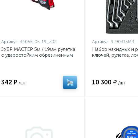
Артикул:
34055-05-19_z02
Артикул:
9-90315MR
ЗУБР МАСТЕР 5м / 19мм рулетка
Набор накидных и 
с ударостойким обрезиненным
ключей, рулетка, ло
корпусом
предметов KING TO
90315MR
342 ₽
10 300 ₽
/шт
/шт