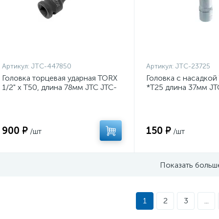
Артикул:
JTC-447850
Артикул:
JTC-23725
Головка торцевая ударная TORX
Головка с насадкой
1/2" х Т50, длина 78мм JTC JTC-
*T25 длина 37мм JT
447850
900 ₽
150 ₽
/шт
/шт
Показать больш
1
2
3
...