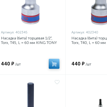
Артикул:
402345
Артикул:
402340
Насадка (бита) торцевая 1/2",
Насадка (бита) торце
Torx, T45, L = 60 мм KING TONY
Torx, T40, L = 60 м
402345
402340
440 ₽
440 ₽
/шт
/шт