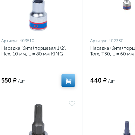
Артикул:
403510
Артикул:
402330
Насадка (бита) торцевая 1/2",
Насадка (бита) торце
Hex, 10 мм, L = 80 мм KING
Torx, T30, L = 60 м
TONY 403510
402330
550 ₽
440 ₽
/шт
/шт