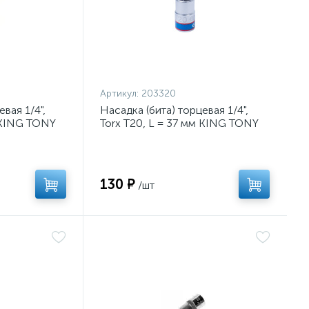
Артикул:
203320
вая 1/4",
Насадка (бита) торцевая 1/4",
м KING TONY
Torx T20, L = 37 мм KING TONY
203320
130 ₽
/шт