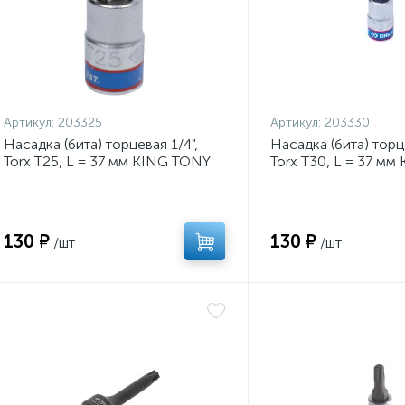
Артикул:
203325
Артикул:
203330
Насадка (бита) торцевая 1/4",
Насадка (бита) торце
Torx T25, L = 37 мм KING TONY
Torx T30, L = 37 м
203325
203330
130 ₽
130 ₽
/шт
/шт