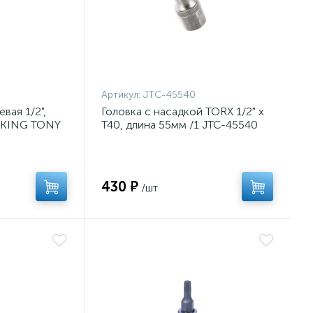
Артикул:
JTC-45540
вая 1/2",
Головка с насадкой TORX 1/2" х
м KING TONY
T40, длина 55мм /1 JTC-45540
430 ₽
/шт