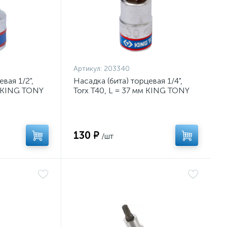
Артикул:
203340
вая 1/2",
Насадка (бита) торцевая 1/4",
м KING TONY
Torx T40, L = 37 мм KING TONY
203340
130 ₽
/шт