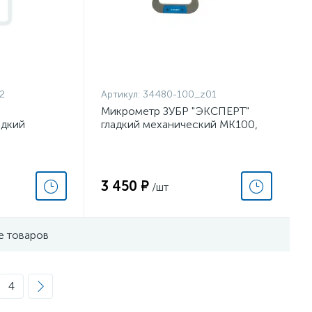
2
Артикул:
34480-100_z01
Микрометр ЗУБР "ЭКСПЕРТ"
адкий
гладкий механический МК100,
5, диапазон
диапазон 75-100мм, шаг
ения 0,01мм
измерения 0,01мм
3 450 ₽
/шт
е товаров
4