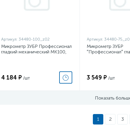
Артикул:
34480-100_z02
Артикул:
34480-75_z0
Микрометр ЗУБР Профессионал
Микрометр ЗУБР
гладкий механический МК100,
″Профессионал″ гл
диапазон 75-100мм
механический, МК 7
50-75мм, шаг измер
4 184 ₽
3 549 ₽
/шт
/шт
Показать больш
1
2
3