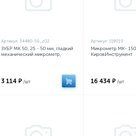
Артикул:
34480-50_z02
Артикул:
118019
ЗУБР МК 50, 25 - 50 мм, гладкий
Микрометр МК- 150 0
механический микрометр,
КировИнструмент
Профессионал (34480-50)
3 114 ₽
16 434 ₽
/шт
/шт