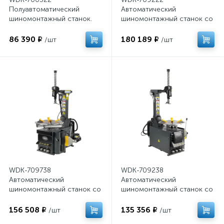
Полуавтоматический
Автоматический
шиномонтажный станок.
шиномонтажный станок со
Захват 10"-21" Мощнос
взрывной накачкой колес.
Захват 10"-24"
86 390 ₽
180 189 ₽
/шт
/шт
WDK-709738
WDK-709238
Автоматический
Автоматический
шиномонтажный станок со
шиномонтажный станок со
взрывной накачкой колес,
взрывной накачкой колес,
двухскоростной. Захват 12
двухскоростной. Захват 10
156 508 ₽
135 356 ₽
/шт
/шт