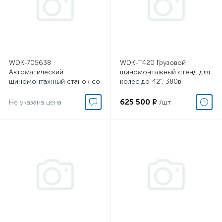
WDK-705638
WDK-T420 Грузовой
Автоматический
шиномонтажный стенд для
шиномонтажный станок со
колес до 42", 380в
взрывной накачкой колес.
Захват 12"-28"
625 500 ₽
Не указана цена
/шт