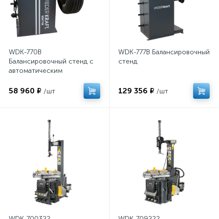
WDK-770B
WDK-777B Балансировочный
Балансировочный стенд с
стенд
автоматическим
измерением двух
параметров
58 960 ₽
129 356 ₽
/шт
/шт
WDK-700322
WDK-709222