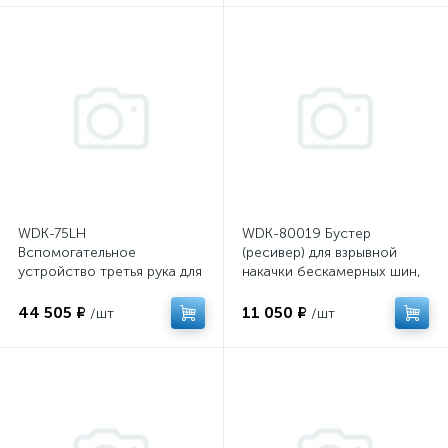
WDK-75LH
WDK-80019 Бустер
Вспомогательное
(ресивер) для взрывной
устройство третья рука для
накачки бескамерных шин,
шиномонтажных станков
38 л
WDK-700322, 700338
44 505 ₽
11 050 ₽
/шт
/шт
(устано