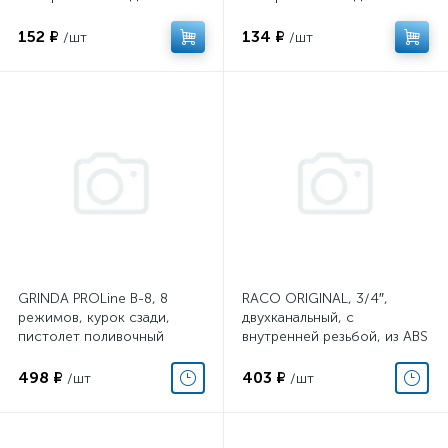
шланга, с запирающим
шланга, из ударопрочного
механизмом, из удароп
пластика с TPR
152 ₽
134 ₽
/шт
/шт
GRINDA PROLine B-8, 8
RACO ORIGINAL, 3/4″,
режимов, курок сзади,
двухканальный, с
пистолет поливочный
внутренней резьбой, из ABS
двухкомпонентный
пластика, поливочный
распределитель
498 ₽
403 ₽
/шт
/шт