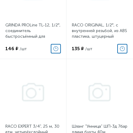
GRINDA PROLine TL-12, 1/2″,
RACO ORIGINAL, 1/2″, с
соединитель
внутренней резьбой, из ABS
быстросъёмный для
пластика, штуцерный
шланга, с запирающим
адаптер (4250-55214C)
механизмом, из удароп
146 ₽
135 ₽
/шт
/шт
RACO EXPERT 3/4", 25 м, 30
Шланг "Умница" ШП-3д 7бар
атм, четырёхслойный
длина бухты 40м