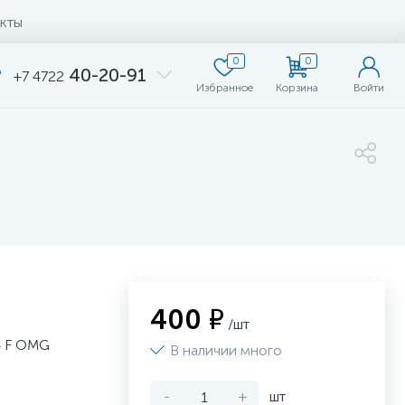
кты
0
0
40-20-91
+7 4722
Избранное
Корзина
Войти
400 ₽
/шт
4 F OMG
В наличии много
-
+
шт