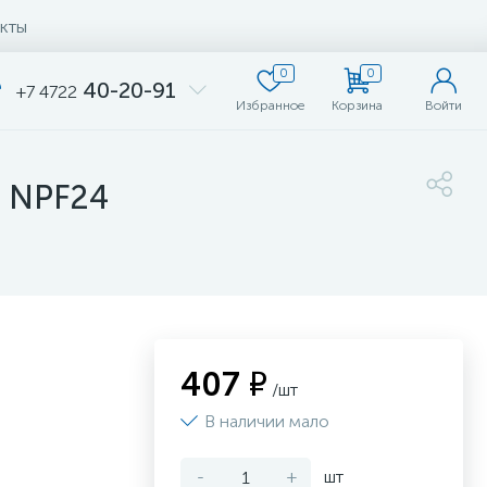
кты
0
0
40-20-91
+7 4722
Избранное
Корзина
Войти
 NPF24
407 ₽
/шт
В наличии мало
-
+
шт