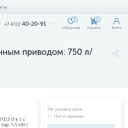
кты
0
0
40-20-91
+7 4722
Избранное
Корзина
Войти
нным приводом: 750 л/
Не указана цена
Нет в наличии
D3 (3 в 1 с
ар; 5,5 кВт.)