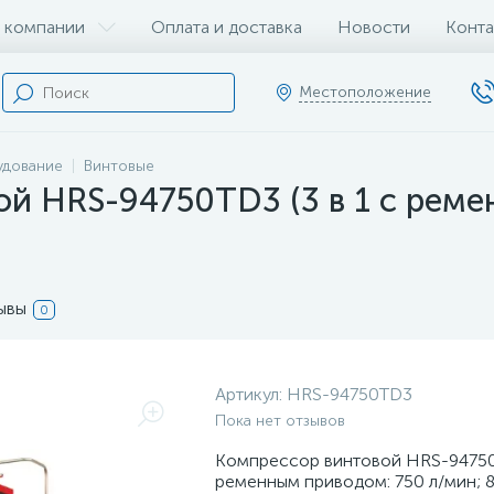
 компании
Оплата и доставка
Новости
Конта
Местоположение
удование
Винтовые
й HRS-94750TD3 (3 в 1 с реме
ывы
0
Артикул:
HRS-94750TD3
Пока нет отзывов
Компрессор винтовой HRS-94750T
ременным приводом: 750 л/мин; 8 б