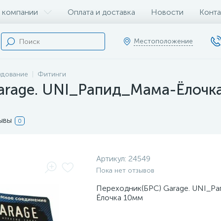
 компании
Оплата и доставка
Новости
Конта
Местоположение
удование
Фитинги
arage. UNI_Рапид_Мама-Ёлочк
ывы
0
Артикул:
24549
Пока нет отзывов
Переходник(БРС) Garage. UNI_Р
Ёлочка 10мм