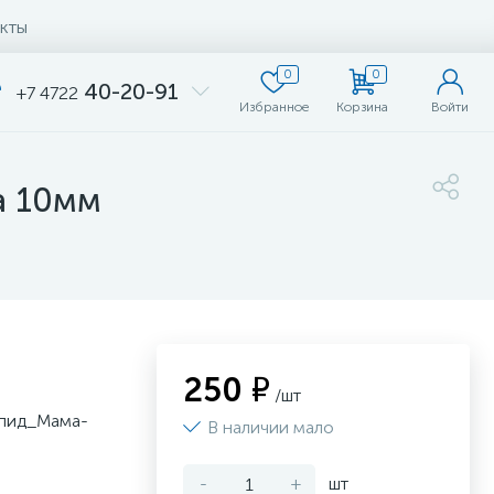
кты
0
0
40-20-91
+7 4722
Избранное
Корзина
Войти
а 10мм
250 ₽
/шт
апид_Мама-
В наличии мало
-
+
шт