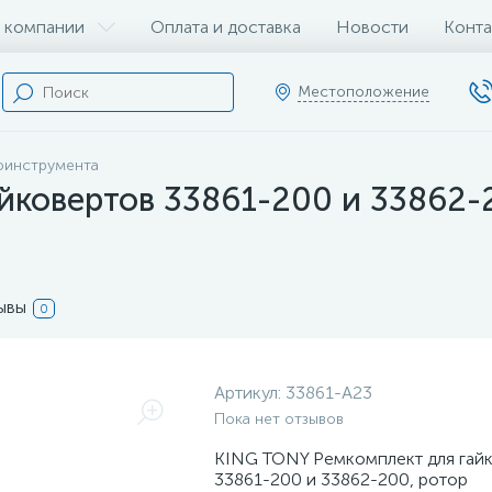
 компании
Оплата и доставка
Новости
Конта
Местоположение
оинструмента
йковертов 33861-200 и 33862-
ывы
0
Артикул:
33861-A23
Пока нет отзывов
KING TONY Ремкомплект для гай
33861-200 и 33862-200, ротор