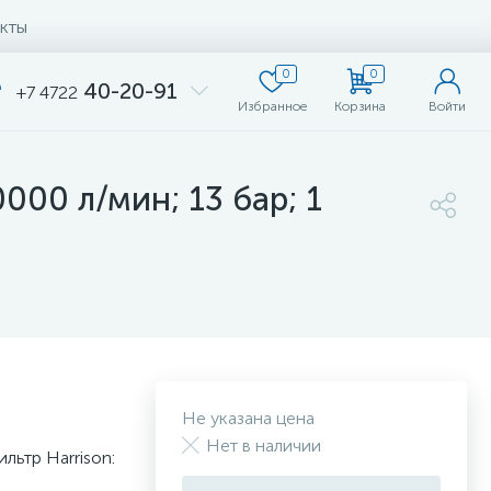
кты
0
0
40-20-91
+7 4722
Избранное
Корзина
Войти
00 л/мин; 13 бар; 1
Не указана цена
Нет в наличии
ьтр Harrison: