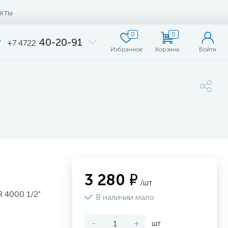
кты
0
0
40-20-91
+7 4722
Избранное
Корзина
Войти
3 280 ₽
/шт
R 4000 1/2"
В наличии мало
-
+
шт