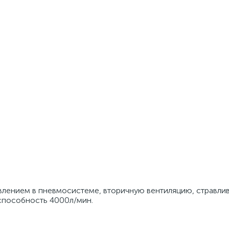
влением в пневмосистеме, вторичную вентиляцию, стравли
способность 4000л/мин.