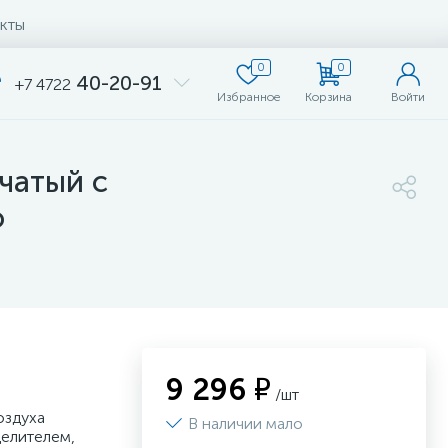
кты
0
0
40-20-91
+7 4722
Избранное
Корзина
Войти
чатый с
о
9 296 ₽
/шт
оздуха
В наличии мало
делителем,