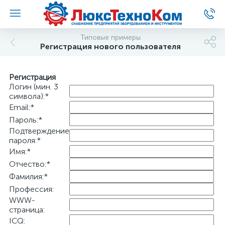
Типовые примеры
Регистрация нового пользователя
Регистрация
Логин (мин. 3
символа):
*
Email:
*
Пароль:
*
Подтверждение
пароля:
*
Имя:
*
Отчество:
*
Фамилия:
*
Профессия:
WWW-
страница:
ICQ: