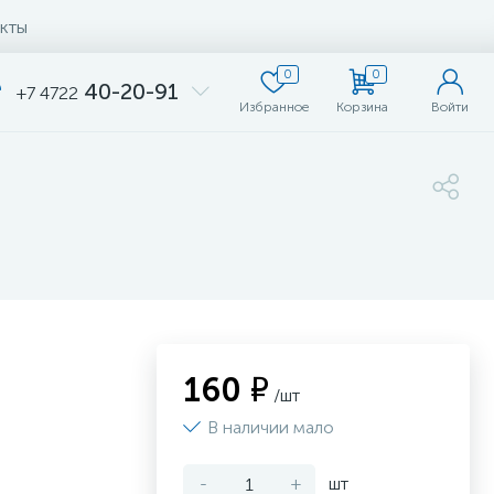
кты
0
0
40-20-91
+7 4722
Избранное
Корзина
Войти
160 ₽
/шт
В наличии мало
-
+
шт