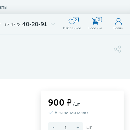
кты
0
0
40-20-91
+7 4722
Избранное
Корзина
Войти
900 ₽
/шт
В наличии мало
-
+
шт