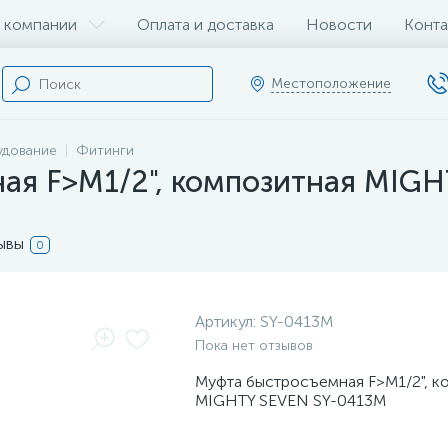
 компании
Оплата и доставка
Новости
Конта
Местоположение
удование
Фитинги
ая F>M1/2", композитная MIG
ывы
0
Артикул:
SY-0413M
Пока нет отзывов
Муфта быстросъемная F>M1/2", к
MIGHTY SEVEN SY-0413M