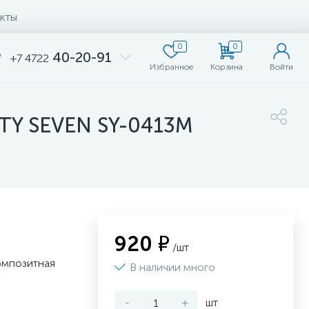
кты
0
0
40-20-91
+7 4722
Избранное
Корзина
Войти
HTY SEVEN SY-0413M
920 ₽
/шт
омпозитная
В наличии много
-
+
шт